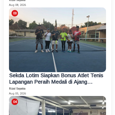
Rizal Sayaka
Aug 08, 2026
Sekda Lotim Siapkan Bonus Atlet Tenis
Lapangan Peraih Medali di Ajang
Porprov
Rizal Sayaka
Aug 05, 2026