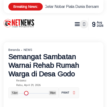
Breaking News:
an Baru Gelar Nobar Piala Dunia Bersama Warga, Pererat Sila
9
Aug
2026
Beranda
NEWS
Semangat Sambatan
Warnai Rehab Rumah
Warga di Desa Godo
Redaksi
Rabu, April 29, 2026
12px
30px
PRINT