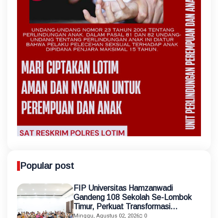
Popular post
FIP Universitas Hamzanwadi
Gandeng 108 Sekolah Se-Lombok
Timur, Perkuat Transformasi
Pendidikan melalui Asistensi
Minggu, Agustus 02, 2026
0