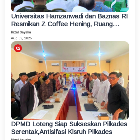
Universitas Hamzanwadi dan Baznas RI
Resmikan Z Coffee Hening, Ruang
Usaha Inklusif bagi Penyandang
Rizal Sayaka
Disabilitas
Aug 09, 2026
DPMD Loteng Siap Sukseskan Pilkades
Serentak,Antisifasi Kisruh Pilkades