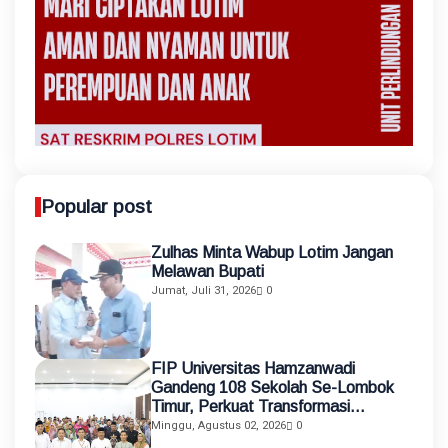
Popular post
Zulhas Minta Wabup Lotim Jangan
Melawan Bupati
Jumat, Juli 31, 2026
0
FIP Universitas Hamzanwadi
Gandeng 108 Sekolah Se-Lombok
Timur, Perkuat Transformasi
Pendidikan melalui Asistensi
Minggu, Agustus 02, 2026
0
Mengajar dan KKN Terintegrasi