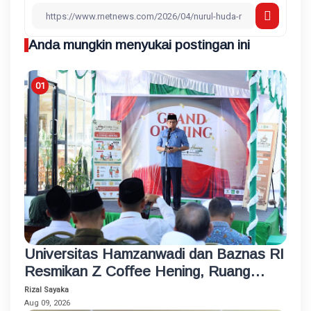
Anda mungkin menyukai postingan ini
Universitas Hamzanwadi dan Baznas RI
Resmikan Z Coffee Hening, Ruang
Usaha Inklusif bagi Penyandang
Rizal Sayaka
Disabilitas
Aug 09, 2026