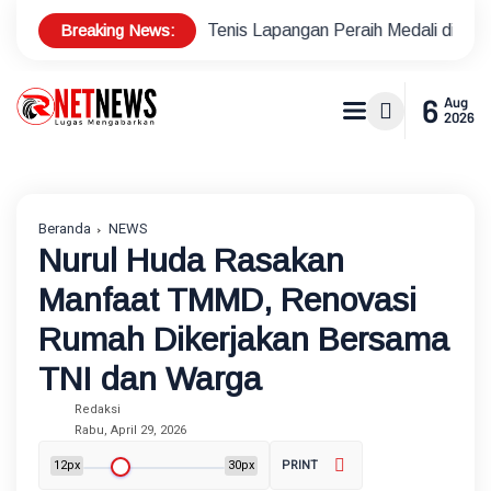
Breaking News:
 Atlet Tenis Lapangan Peraih Medali di Ajang Porprov
Pol
6
Aug
2026
Beranda
NEWS
Nurul Huda Rasakan
Manfaat TMMD, Renovasi
Rumah Dikerjakan Bersama
TNI dan Warga
Redaksi
Rabu, April 29, 2026
12px
30px
PRINT