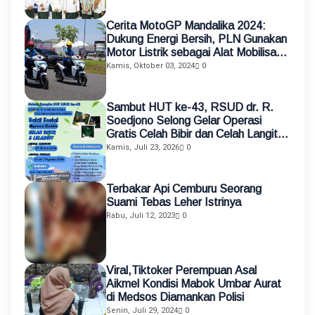
Cerita MotoGP Mandalika 2024:
Dukung Energi Bersih, PLN Gunakan
Motor Listrik sebagai Alat Mobilisasi
Petugas
Kamis, Oktober 03, 2024
0
Sambut HUT ke-43, RSUD dr. R.
Soedjono Selong Gelar Operasi
Gratis Celah Bibir dan Celah Langit-
Langit
Kamis, Juli 23, 2026
0
Terbakar Api Cemburu Seorang
Suami Tebas Leher Istrinya
Rabu, Juli 12, 2023
0
Viral,Tiktoker Perempuan Asal
Aikmel Kondisi Mabok Umbar Aurat
di Medsos Diamankan Polisi
Senin, Juli 29, 2024
0