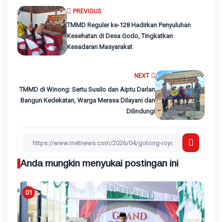
PREVIOUS
TMMD Reguler ke-128 Hadirkan Penyuluhan
Kesehatan di Desa Godo, Tingkatkan
Kesadaran Masyarakat
NEXT
TMMD di Winong: Sertu Susilo dan Aiptu Darlan
Bangun Kedekatan, Warga Merasa Dilayani dan
Dilindungi
Anda mungkin menyukai postingan ini