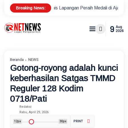
Breaking News:
tlet Tenis Lapangan Peraih Medali di Ajang Porprov
Polsek
9
Aug
2026
Beranda
NEWS
Gotong-royong adalah kunci
keberhasilan Satgas TMMD
Reguler 128 Kodim
0718/Pati
Redaksi
Rabu, April 29, 2026
12px
30px
PRINT