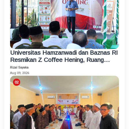
Universitas Hamzanwadi dan Baznas RI
Resmikan Z Coffee Hening, Ruang
Usaha Inklusif bagi Penyandang
Rizal Sayaka
Disabilitas
Aug 09, 2026