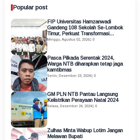
Popular post
FIP Universitas Hamzanwadi
Gandeng 108 Sekolah Se-Lombok
Timur, Perkuat Transformasi
Pendidikan melalui Asistensi
Minggu, Agustus 02, 2026
0
Mengajar dan KKN Terintegrasi
Pasca Pilkada Serentak 2024,
Warga NTB diharapkan tetap jaga
kamtibmas
Senin, Desember 23, 2024
0
GM PLN NTB Pantau Langsung
Kelistrikan Perayaan Natal 2024
Selasa, Desember 24, 2024
0
Zulhas Minta Wabup Lotim Jangan
Melawan Bupati