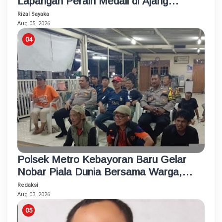
Lapangan Peraih Medali di Ajang
Porprov
Rizal Sayaka
Aug 05, 2026
Polsek Metro Kebayoran Baru Gelar
Nobar Piala Dunia Bersama Warga,
Pererat Silaturahmi dan Jaga
Redaksi
Kamtibmas
Aug 03, 2026