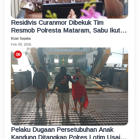
Residivis Curanmor Dibekuk Tim
Resmob Polresta Mataram, Sabu Ikut
Terseret
Rizal Sayaka
Feb 09, 2026
Pelaku Dugaan Persetubuhan Anak
Kandung Ditangkap Polres Lotim Usai