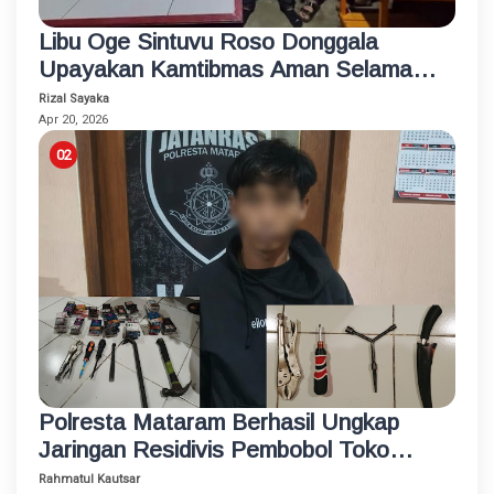
Libu Oge Sintuvu Roso Donggala
Upayakan Kamtibmas Aman Selama
Ramadhan 1447 H
Rizal Sayaka
Apr 20, 2026
Polresta Mataram Berhasil Ungkap
Jaringan Residivis Pembobol Toko
Lintas Daerah
Rahmatul Kautsar