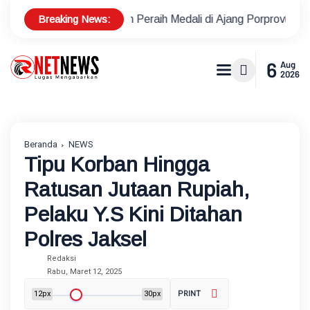
Breaking News:
Lapangan Peraih Medali di Ajang Porprov
Polsek Metro Keb
6
Aug
2026
Beranda
NEWS
Tipu Korban Hingga
Ratusan Jutaan Rupiah,
Pelaku Y.S Kini Ditahan
Polres Jaksel
Redaksi
Rabu, Maret 12, 2025
12px
30px
PRINT