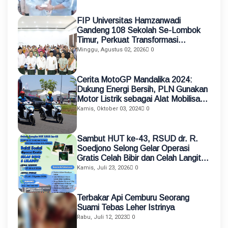
FIP Universitas Hamzanwadi
Gandeng 108 Sekolah Se-Lombok
Timur, Perkuat Transformasi
Pendidikan melalui Asistensi
Minggu, Agustus 02, 2026
0
Mengajar dan KKN Terintegrasi
Cerita MotoGP Mandalika 2024:
Dukung Energi Bersih, PLN Gunakan
Motor Listrik sebagai Alat Mobilisasi
Petugas
Kamis, Oktober 03, 2024
0
Sambut HUT ke-43, RSUD dr. R.
Soedjono Selong Gelar Operasi
Gratis Celah Bibir dan Celah Langit-
Langit
Kamis, Juli 23, 2026
0
Terbakar Api Cemburu Seorang
Suami Tebas Leher Istrinya
Rabu, Juli 12, 2023
0