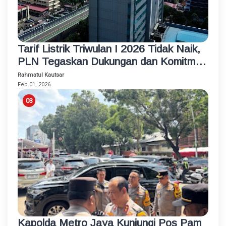
Tarif Listrik Triwulan I 2026 Tidak Naik,
PLN Tegaskan Dukungan dan Komitmen
Jaga Keandalan dan Kualitas Layanan
Rahmatul Kautsar
Feb 01, 2026
Kapolda Metro Jaya Kunjungi Pos Pam