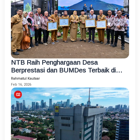
NTB Raih Penghargaan Desa
Berprestasi dan BUMDes Terbaik di
Hardesnas 2026
Rahmatul Kautsar
Feb 16, 2026