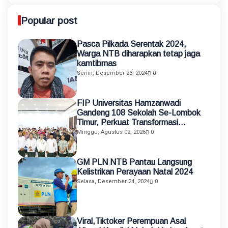
Popular post
Pasca Pilkada Serentak 2024,
Warga NTB diharapkan tetap jaga
kamtibmas
Senin, Desember 23, 2024
0
FIP Universitas Hamzanwadi
Gandeng 108 Sekolah Se-Lombok
Timur, Perkuat Transformasi
Pendidikan melalui Asistensi
Minggu, Agustus 02, 2026
0
Mengajar dan KKN Terintegrasi
GM PLN NTB Pantau Langsung
Kelistrikan Perayaan Natal 2024
Selasa, Desember 24, 2024
0
Viral,Tiktoker Perempuan Asal