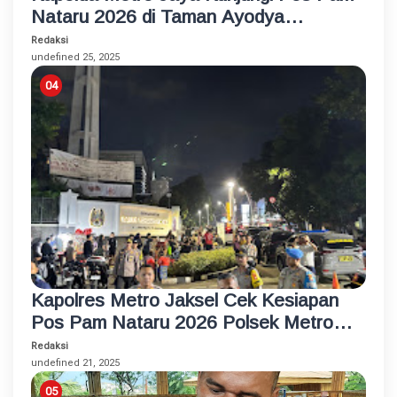
Nataru 2026 di Taman Ayodya
Kebayoran Baru
Redaksi
undefined 25, 2025
Kapolres Metro Jaksel Cek Kesiapan
Pos Pam Nataru 2026 Polsek Metro
Kebayoran Baru
Redaksi
undefined 21, 2025