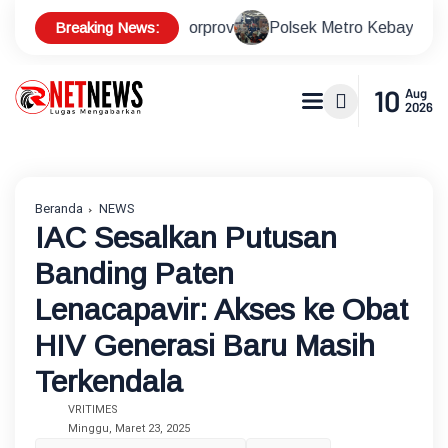
Breaking News:
Porprov
Polsek Metro Kebayoran Baru Gelar Nobar Piala D
10
Aug
2026
Beranda
NEWS
IAC Sesalkan Putusan
Banding Paten
Lenacapavir: Akses ke Obat
HIV Generasi Baru Masih
Terkendala
VRITIMES
Minggu, Maret 23, 2025