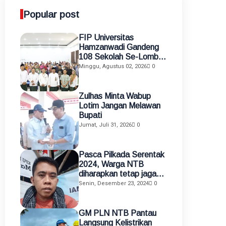
Popular post
FIP Universitas
Hamzanwadi Gandeng
108 Sekolah Se-Lombok
Timur, Perkuat
Minggu, Agustus 02, 2026
0
Transformasi Pendidikan
melalui Asistensi
Mengajar dan KKN
Zulhas Minta Wabup
Terintegrasi
Lotim Jangan Melawan
Bupati
Jumat, Juli 31, 2026
0
Pasca Pilkada Serentak
2024, Warga NTB
diharapkan tetap jaga
kamtibmas
Senin, Desember 23, 2024
0
GM PLN NTB Pantau
Langsung Kelistrikan