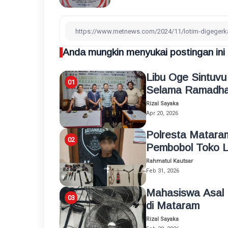
Anda mungkin menyukai postingan ini
Libu Oge Sintuv
Selama Ramadha
Rizal Sayaka
Apr 20, 2026
Polresta Mataram
Pembobol Toko L
Rahmatul Kautsar
Feb 31, 2026
Mahasiswa Asal 
di Mataram
Rizal Sayaka