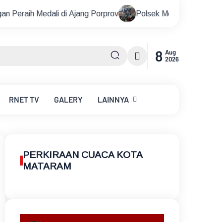
 di Ajang Porprov
Polsek Metro Kebayoran Baru Gelar Noba
8
Aug
2026
RNET
TV
GALERY
LAINNYA
PERKIRAAN CUACA KOTA
MATARAM