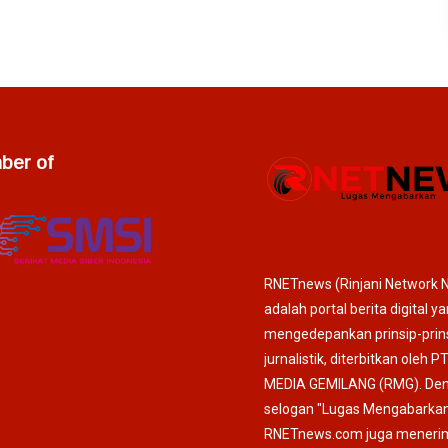
er of
RNETnews (Rinjani Network 
adalah portal berita digital y
mengedepankan prinsip-prin
jurnalistik, diterbitkan oleh P
MEDIA GEMILANG (RMG). De
selogan "Lugas Mengabarkan
RNETnews.com juga meneri