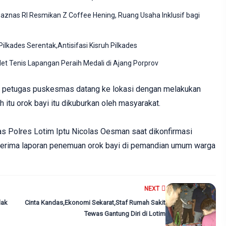
znas RI Resmikan Z Coffee Hening, Ruang Usaha Inklusif bagi
lkades Serentak,Antisifasi Kisruh Pilkades
et Tenis Lapangan Peraih Medali di Ajang Porprov
n petugas puskesmas datang ke lokasi dengan melakukan
 itu orok bayi itu dikuburkan oleh masyarakat.
s Polres Lotim Iptu Nicolas Oesman saat dikonfirmasi
erima laporan penemuan orok bayi di pemandian umum warga
NEXT
lak
Cinta Kandas,Ekonomi Sekarat,Staf Rumah Sakit
Tewas Gantung Diri di Lotim