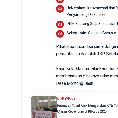
Universitas Hamzanwadi dan Ba
Penyandang Disabilitas
DPMD Loteng Siap Sukseskan Pi
Sekda Lotim Siapkan Bonus Atl
Pihak kepolisian bersama denga
pemeriksaan dan olah TKP. Setelah
Kapolsek Sikur melalui Kasi Huma
membenarkan pihaknya telah men
Desa Montong Baan.
PREVIOUS
Putrawan Tasal Ajak Masyarakat NTB To
Ujaran Kebencian di Pilkada 2024