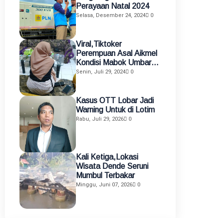
Perayaan Natal 2024
Selasa, Desember 24, 2024
0
Viral,Tiktoker
Perempuan Asal Aikmel
Kondisi Mabok Umbar
Aurat di Medsos
Senin, Juli 29, 2024
0
Diamankan Polisi
Kasus OTT Lobar Jadi
Warning Untuk di Lotim
Rabu, Juli 29, 2026
0
Kali Ketiga,Lokasi
Wisata Dende Seruni
Mumbul Terbakar
Minggu, Juni 07, 2026
0