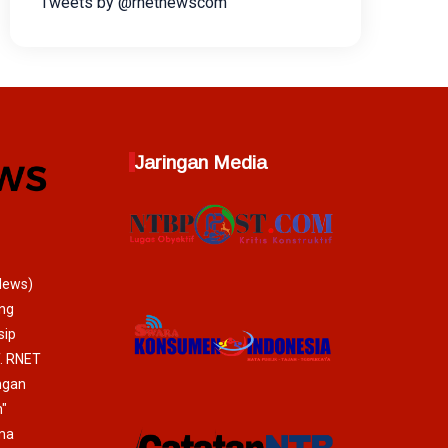
Tweets by @rnetnewscom
Jaringan Media
News)
ang
sip
T. RNET
ngan
"
ma