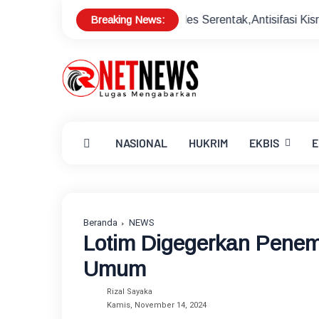
Breaking News:
 Sukseskan Pilkades Serentak,Antisifasi Kisruh Pilkades
NASIONAL
HUKRIM
EKBIS
E
Beranda
NEWS
Lotim Digegerkan Penem
Umum
Rizal Sayaka
Kamis, November 14, 2024