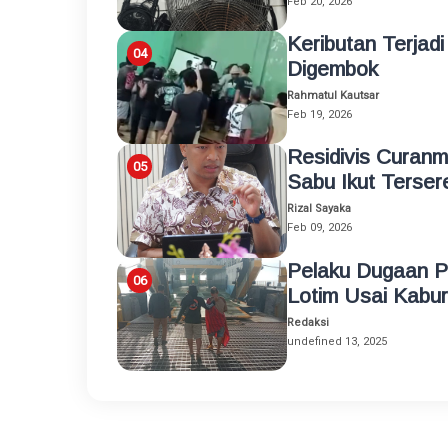
Feb 20, 2026
Keributan Terjad
Digembok
Rahmatul Kautsar
Feb 19, 2026
Residivis Curan
Sabu Ikut Terser
Rizal Sayaka
Feb 09, 2026
Pelaku Dugaan P
Lotim Usai Kabur
Redaksi
undefined 13, 2025