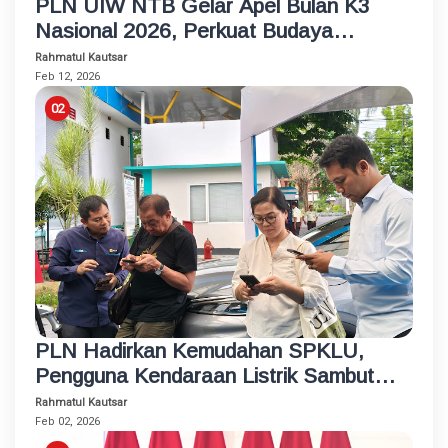
PLN UIW NTB Gelar Apel Bulan K3
Nasional 2026, Perkuat Budaya
Keselamatan Kerja Berbasis Kolaborasi
Rahmatul Kautsar
Feb 12, 2026
PLN Hadirkan Kemudahan SPKLU,
Pengguna Kendaraan Listrik Sambut
Tahun Baru 2026 dengan Perjalanan
Rahmatul Kautsar
Aman dan Nyaman
Feb 02, 2026