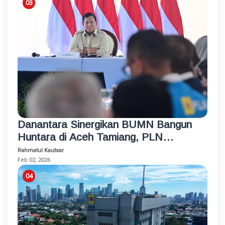
Danantara Sinergikan BUMN Bangun
Huntara di Aceh Tamiang, PLN
Sambung Listrik untuk Semua Rumah
Rahmatul Kautsar
dan Fasum
Feb 02, 2026