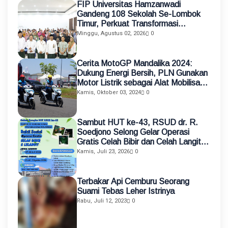
FIP Universitas Hamzanwadi
Gandeng 108 Sekolah Se-Lombok
Timur, Perkuat Transformasi
Pendidikan melalui Asistensi
Minggu, Agustus 02, 2026
0
Mengajar dan KKN Terintegrasi
Cerita MotoGP Mandalika 2024:
Dukung Energi Bersih, PLN Gunakan
Motor Listrik sebagai Alat Mobilisasi
Petugas
Kamis, Oktober 03, 2024
0
Sambut HUT ke-43, RSUD dr. R.
Soedjono Selong Gelar Operasi
Gratis Celah Bibir dan Celah Langit-
Langit
Kamis, Juli 23, 2026
0
Terbakar Api Cemburu Seorang
Suami Tebas Leher Istrinya
Rabu, Juli 12, 2023
0