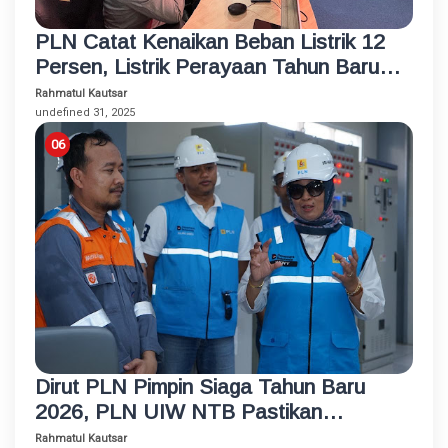
PLN Catat Kenaikan Beban Listrik 12
Persen, Listrik Perayaan Tahun Baru
2026 di NTB Andal
Rahmatul Kautsar
undefined 31, 2025
Dirut PLN Pimpin Siaga Tahun Baru
2026, PLN UIW NTB Pastikan
Kelistrikan Anda
Rahmatul Kautsar