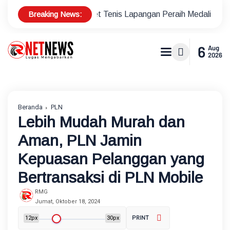
Breaking News:
us Atlet Tenis Lapangan Peraih Medali di Ajang Porprov
Po
6
Aug
2026
Beranda
PLN
Lebih Mudah Murah dan
Aman, PLN Jamin
Kepuasan Pelanggan yang
Bertransaksi di PLN Mobile
RMG
Jumat, Oktober 18, 2024
12px
30px
PRINT