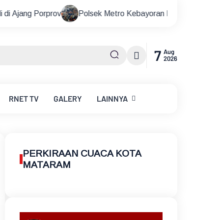
Polsek Metro Kebayoran Baru Gelar Nobar Piala Dunia Ber
7
Aug
2026
RNET
TV
GALERY
LAINNYA
PERKIRAAN CUACA KOTA
MATARAM