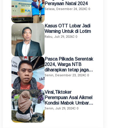
Perayaan Natal 2024
Selasa, Desember 24, 2024
0
Kasus OTT Lobar Jadi
Warning Untuk di Lotim
Rabu, Juli 29, 2026
0
Pasca Pilkada Serentak
2024, Warga NTB
diharapkan tetap jaga
kamtibmas
Senin, Desember 23, 2024
0
Viral,Tiktoker
Perempuan Asal Aikmel
Kondisi Mabok Umbar
Aurat di Medsos
Senin, Juli 29, 2024
0
Diamankan Polisi