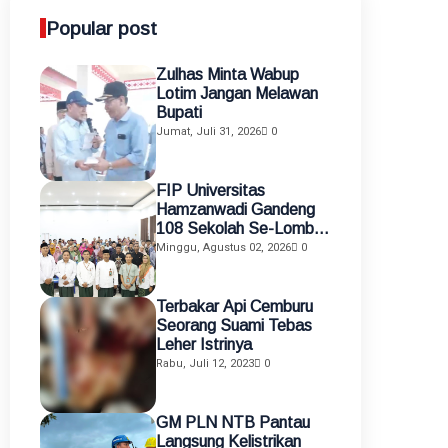
Popular post
Zulhas Minta Wabup
Lotim Jangan Melawan
Bupati
Jumat, Juli 31, 2026
0
FIP Universitas
Hamzanwadi Gandeng
108 Sekolah Se-Lombok
Timur, Perkuat
Minggu, Agustus 02, 2026
0
Transformasi Pendidikan
melalui Asistensi
Mengajar dan KKN
Terbakar Api Cemburu
Terintegrasi
Seorang Suami Tebas
Leher Istrinya
Rabu, Juli 12, 2023
0
GM PLN NTB Pantau
Langsung Kelistrikan