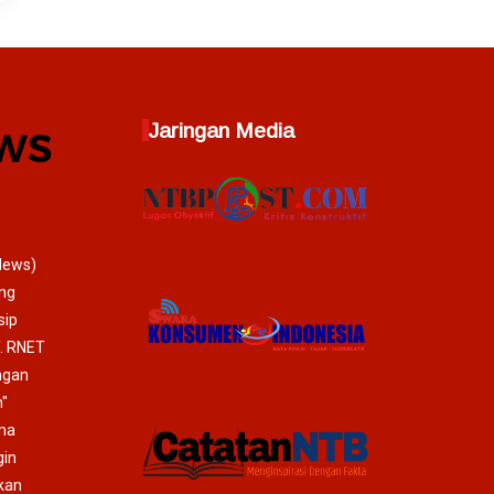
Jaringan Media
News)
ang
sip
T. RNET
ngan
"
ma
gin
mkan