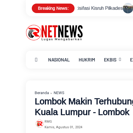
Breaking News:
es Serentak,Antisifasi Kisruh Pilkades
Sekda Lotim Siapk
NASIONAL
HUKRIM
EKBIS
E
Beranda
NEWS
Lombok Makin Terhubung
Kuala Lumpur - Lombok
RMG
Kamis, Agustus 01, 2024