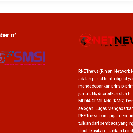
er of
RNETnews (Rinjani Network 
adalah portal berita digital y
mengedepankan prinsip-prin
jurnalistik, diterbitkan oleh P
MEDIA GEMILANG (RMG). De
selogan "Lugas Mengabarkan
RNETnews.com juga meneri
tulisan dari pembaca yang in
dipublikasikan, silahkan kiri