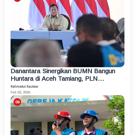
Danantara Sinergikan BUMN Bangun
Huntara di Aceh Tamiang, PLN
Sambung Listrik untuk Semua Rumah
Rahmatul Kautsar
dan Fasum
Feb 02, 2026