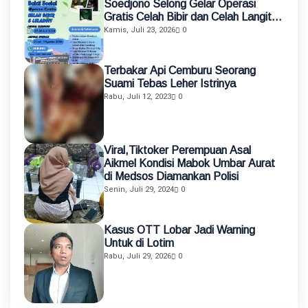
Soedjono Selong Gelar Operasi
Gratis Celah Bibir dan Celah Langit-
Langit
Kamis, Juli 23, 2026
0
Terbakar Api Cemburu Seorang
Suami Tebas Leher Istrinya
Rabu, Juli 12, 2023
0
Viral,Tiktoker Perempuan Asal
Aikmel Kondisi Mabok Umbar Aurat
di Medsos Diamankan Polisi
Senin, Juli 29, 2024
0
Kasus OTT Lobar Jadi Warning
Untuk di Lotim
Rabu, Juli 29, 2026
0