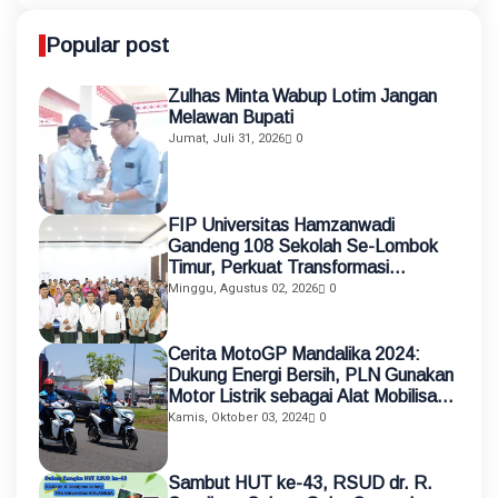
Popular post
Zulhas Minta Wabup Lotim Jangan
Melawan Bupati
Jumat, Juli 31, 2026
0
FIP Universitas Hamzanwadi
Gandeng 108 Sekolah Se-Lombok
Timur, Perkuat Transformasi
Pendidikan melalui Asistensi
Minggu, Agustus 02, 2026
0
Mengajar dan KKN Terintegrasi
Cerita MotoGP Mandalika 2024:
Dukung Energi Bersih, PLN Gunakan
Motor Listrik sebagai Alat Mobilisasi
Petugas
Kamis, Oktober 03, 2024
0
Sambut HUT ke-43, RSUD dr. R.