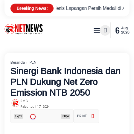
Breaking News:
let Tenis Lapangan Peraih Medali di Ajang Porprov
Polsek 
6
Aug
2026
Beranda
PLN
Sinergi Bank Indonesia dan
PLN Dukung Net Zero
Emission NTB 2050
RMG
Rabu, Juli 17, 2024
12px
30px
PRINT