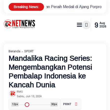
Breaking News:
apangan Peraih Medali di Ajang Porprov
Polsek Metro Keba
9
Aug
2026
Beranda
SPORT
Mandalika Racing Series:
Mengembangkan Potensi
Pembalap Indonesia ke
Kancah Dunia
RMG
Sabtu, Juli 13, 2024
12px
30px
PRINT