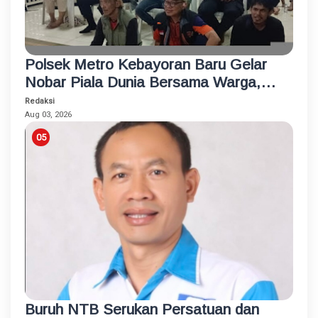
Polsek Metro Kebayoran Baru Gelar
Nobar Piala Dunia Bersama Warga,
Pererat Silaturahmi dan Jaga
Redaksi
Kamtibmas
Aug 03, 2026
Buruh NTB Serukan Persatuan dan