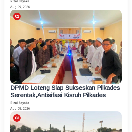
Usaha Inklusif bagi Penyandang
Rizal Sayaka
Disabilitas
Aug 09, 2026
DPMD Loteng Siap Sukseskan Pilkades
Serentak,Antisifasi Kisruh Pilkades
Rizal Sayaka
Aug 08, 2026