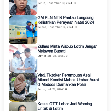
Senin, Desember 23, 2024
0
GM PLN NTB Pantau Langsung
Kelistrikan Perayaan Natal 2024
Selasa, Desember 24, 2024
0
Zulhas Minta Wabup Lotim Jangan
Melawan Bupati
Jumat, Juli 31, 2026
0
Viral,Tiktoker Perempuan Asal
Aikmel Kondisi Mabok Umbar Aurat
di Medsos Diamankan Polisi
Senin, Juli 29, 2024
0
Kasus OTT Lobar Jadi Warning
Untuk di Lotim