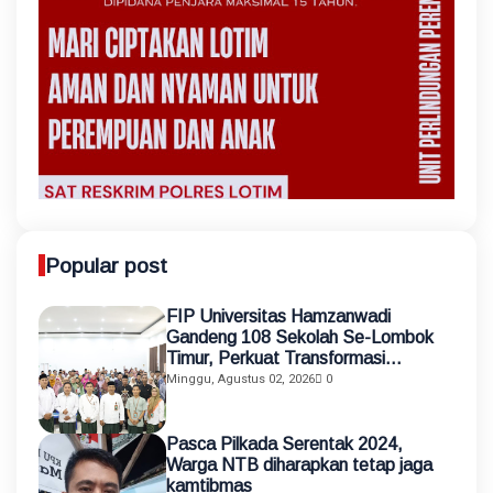
Popular post
FIP Universitas Hamzanwadi
Gandeng 108 Sekolah Se-Lombok
Timur, Perkuat Transformasi
Pendidikan melalui Asistensi
Minggu, Agustus 02, 2026
0
Mengajar dan KKN Terintegrasi
Pasca Pilkada Serentak 2024,
Warga NTB diharapkan tetap jaga
kamtibmas