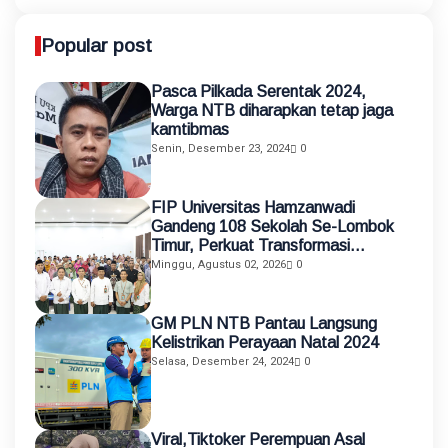
Popular post
Pasca Pilkada Serentak 2024,
Warga NTB diharapkan tetap jaga
kamtibmas
Senin, Desember 23, 2024
0
FIP Universitas Hamzanwadi
Gandeng 108 Sekolah Se-Lombok
Timur, Perkuat Transformasi
Pendidikan melalui Asistensi
Minggu, Agustus 02, 2026
0
Mengajar dan KKN Terintegrasi
GM PLN NTB Pantau Langsung
Kelistrikan Perayaan Natal 2024
Selasa, Desember 24, 2024
0
Viral,Tiktoker Perempuan Asal