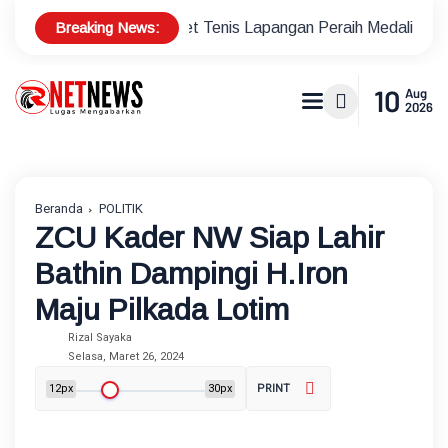
Breaking News:
nus Atlet Tenis Lapangan Peraih Medali di Ajang Porprov
P
10
Aug
2026
Beranda
POLITIK
ZCU Kader NW Siap Lahir
Bathin Dampingi H.Iron
Maju Pilkada Lotim
Rizal Sayaka
Selasa, Maret 26, 2024
12px
30px
PRINT