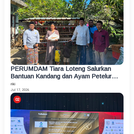
PERUMDAM Tiara Loteng Salurkan
Bantuan Kandang dan Ayam Petelur
Rumahan untuk Santri Korban
riki
Kebakaran
Jul 17, 2026