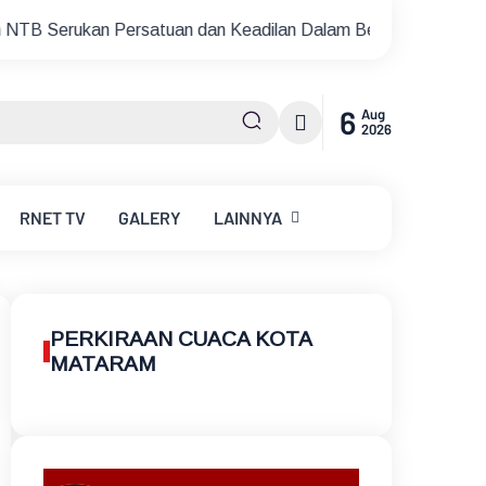
atuan dan Keadilan Dalam Berdemokrasi
Garda Satu NTB 
6
Aug
2026
RNET
TV
GALERY
LAINNYA
PERKIRAAN CUACA KOTA
MATARAM