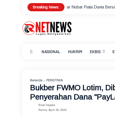
Breaking News:
bayoran Baru Gelar Nobar Piala Dunia Bersama Warga, Pererat
NASIONAL
HUKRIM
EKBIS
E
Beranda
PERISTIWA
Bukber FWMO Lotim, Di
Penyerahan Dana "PayLa
Rizal Sayaka
Kamis, April 20, 2023