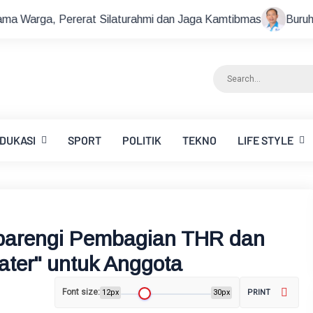
 Silaturahmi dan Jaga Kamtibmas
Buruh NTB Serukan Pers
DUKASI
SPORT
POLITIK
TEKNO
LIFE STYLE
barengi Pembagian THR dan
ter" untuk Anggota
Font size:
12px
30px
PRINT