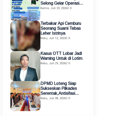
Selong Gelar Operasi
Gratis Celah Bibir dan
Kamis, Juli 23, 2026
0
Celah Langit-Langit
Terbakar Api Cemburu
Seorang Suami Tebas
Leher Istrinya
Rabu, Juli 12, 2023
0
Kasus OTT Lobar Jadi
Warning Untuk di Lotim
Rabu, Juli 29, 2026
0
DPMD Loteng Siap
Sukseskan Pilkades
Serentak,Antisifasi
Kisruh Pilkades
Rabu, Juli 08, 2026
0