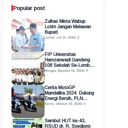
Popular post
Zulhas Minta Wabup
Lotim Jangan Melawan
Bupati
Jumat, Juli 31, 2026
0
FIP Universitas
Hamzanwadi Gandeng
108 Sekolah Se-Lombok
Timur, Perkuat
Minggu, Agustus 02, 2026
0
Transformasi Pendidikan
melalui Asistensi
Mengajar dan KKN
Cerita MotoGP
Terintegrasi
Mandalika 2024: Dukung
Energi Bersih, PLN
Gunakan Motor Listrik
Kamis, Oktober 03, 2024
0
sebagai Alat Mobilisasi
Petugas
Sambut HUT ke-43,
RSUD dr. R. Soedjono