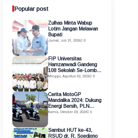
Popular post
Zulhas Minta Wabup
Lotim Jangan Melawan
Bupati
Jumat, Juli 31, 2026
0
FIP Universitas
Hamzanwadi Gandeng
108 Sekolah Se-Lombok
Timur, Perkuat
Minggu, Agustus 02, 2026
0
Transformasi Pendidikan
melalui Asistensi
Mengajar dan KKN
Cerita MotoGP
Terintegrasi
Mandalika 2024: Dukung
Energi Bersih, PLN
Gunakan Motor Listrik
Kamis, Oktober 03, 2024
0
sebagai Alat Mobilisasi
Petugas
Sambut HUT ke-43,
RSUD dr. R. Soedjono