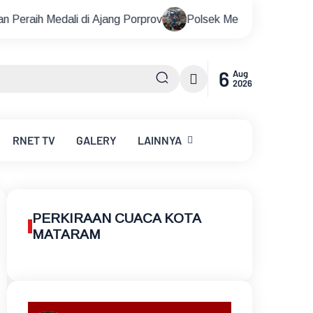
i Ajang Porprov
Polsek Metro Kebayoran Baru Gelar Nobar
6
Aug
2026
RNET
TV
GALERY
LAINNYA
PERKIRAAN CUACA KOTA
MATARAM