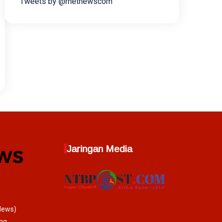
Tweets by @rnetnewscom
Jaringan Media
News)
ang