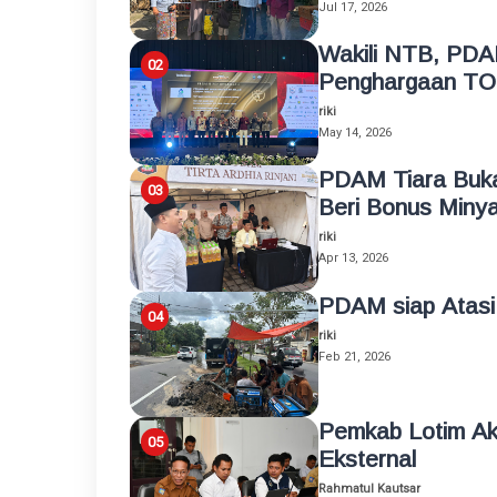
Jul 17, 2026
Wakili NTB, PDA
Penghargaan TO
riki
May 14, 2026
PDAM Tiara Buk
Beri Bonus Miny
riki
Apr 13, 2026
PDAM siap Atasi
riki
Feb 21, 2026
Pemkab Lotim A
Eksternal
Rahmatul Kautsar