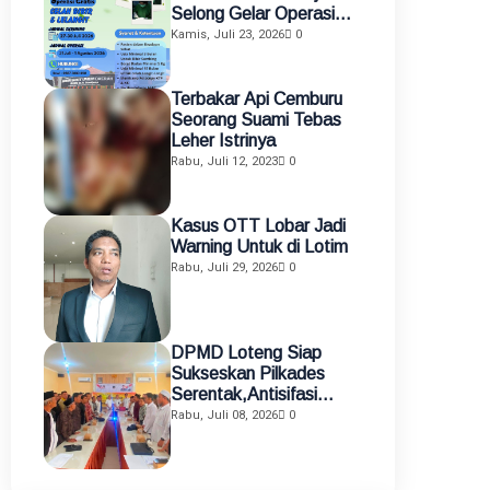
Selong Gelar Operasi
Gratis Celah Bibir dan
Kamis, Juli 23, 2026
0
Celah Langit-Langit
Terbakar Api Cemburu
Seorang Suami Tebas
Leher Istrinya
Rabu, Juli 12, 2023
0
Kasus OTT Lobar Jadi
Warning Untuk di Lotim
Rabu, Juli 29, 2026
0
DPMD Loteng Siap
Sukseskan Pilkades
Serentak,Antisifasi
Kisruh Pilkades
Rabu, Juli 08, 2026
0