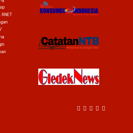
sip
T. RNET
ngan
"
ma
gin
mkan