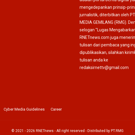
mengedepankan prinsip-prin
jurnalistik, diterbitkan oleh P
MEDIA GEMILANG (RMG). De
selogan "Lugas Mengabarkan
RNETnews.com juga meneri
tulisan dari pembaca yang in
dipublikasikan, silahkan kiri
tulisan anda ke
redaksirnettv@gmail.com
Cyber Media Guidelines
Career
© 2021 -
2026
RNETnews
- All right reserved - Distributed by
PT.RMG