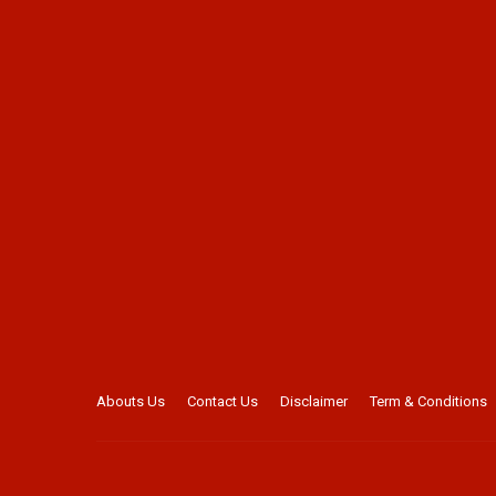
Abouts Us
Contact Us
Disclaimer
Term & Conditions