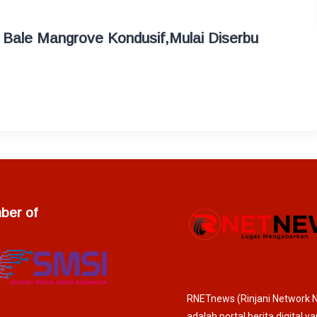
 Bale Mangrove Kondusif,Mulai Diserbu
er of
RNETnews (Rinjani Network 
adalah portal berita digital y