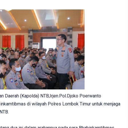
an Daerah (Kapolda) NTB,Irjen.Pol.Djoko Poerwanto
inkamtibmas di wilayah Polres Lombok Timur untuk menjaga
 NTB.
ntang dua ini dalam arahannya pada para Bhabinkamtibmas