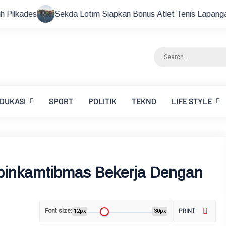
kda Lotim Siapkan Bonus Atlet Tenis Lapangan Peraih Medali d
DUKASI
SPORT
POLITIK
TEKNO
LIFE STYLE
binkamtibmas Bekerja Dengan
Font size:
12px
30px
PRINT