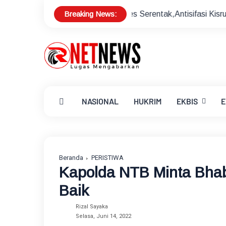
Breaking News:
Sukseskan Pilkades Serentak,Antisifasi Kisruh Pilkades
Se
NASIONAL
HUKRIM
EKBIS
E
Beranda
PERISTIWA
Kapolda NTB Minta Bha
Baik
Rizal Sayaka
Selasa, Juni 14, 2022