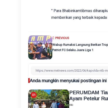
" Para Bhabinkamtibmas diharapk
memberikan yang terbaik kepada ma
PREVIOUS
Wabup Rumaksi Langsung Berikan Trop
Patriot FC Selaku Juara Liga 1
Anda mungkin menyukai postingan ini
PERUMDAM Tiara
Ayam Petelur Ru
riki