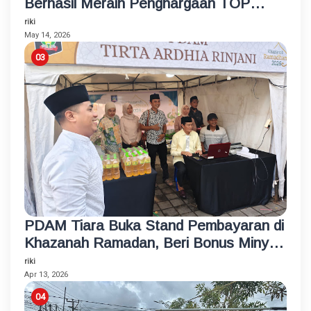
Berhasil Meraih Penghargaan TOP
BUMD Bintang 4 Tahun 2026
riki
May 14, 2026
PDAM Tiara Buka Stand Pembayaran di
Khazanah Ramadan, Beri Bonus Minyak
Goreng
riki
Apr 13, 2026