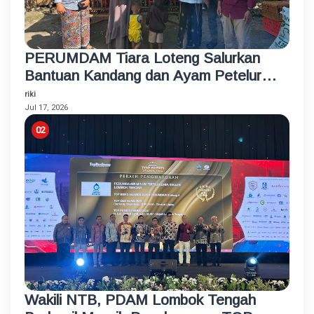
PERUMDAM Tiara Loteng Salurkan
Bantuan Kandang dan Ayam Petelur
Rumahan untuk Santri Korban
riki
Kebakaran
Jul 17, 2026
Wakili NTB, PDAM Lombok Tengah