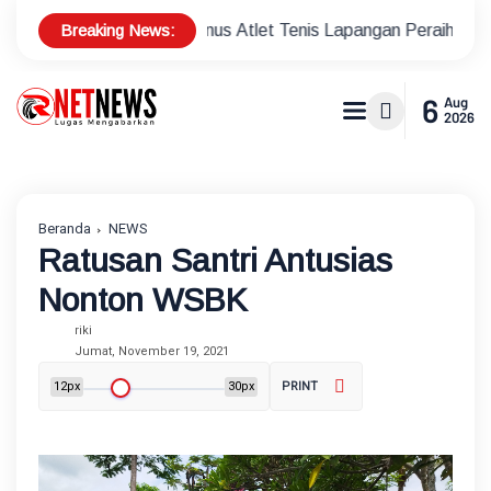
Breaking News:
apkan Bonus Atlet Tenis Lapangan Peraih Medali di Ajang Porp
6
Aug
2026
Beranda
NEWS
Ratusan Santri Antusias
Nonton WSBK
riki
Jumat, November 19, 2021
12px
30px
PRINT