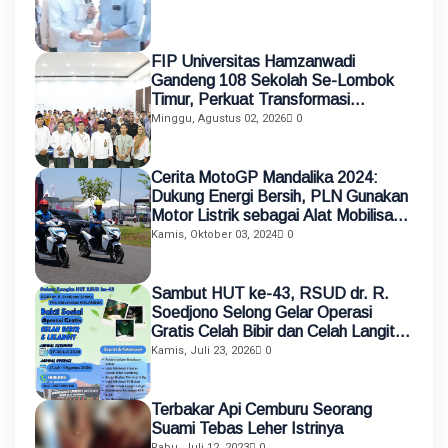
FIP Universitas Hamzanwadi
Gandeng 108 Sekolah Se-Lombok
Timur, Perkuat Transformasi
Pendidikan melalui Asistensi
Minggu, Agustus 02, 2026
0
Mengajar dan KKN Terintegrasi
Cerita MotoGP Mandalika 2024:
Dukung Energi Bersih, PLN Gunakan
Motor Listrik sebagai Alat Mobilisasi
Petugas
Kamis, Oktober 03, 2024
0
Sambut HUT ke-43, RSUD dr. R.
Soedjono Selong Gelar Operasi
Gratis Celah Bibir dan Celah Langit-
Langit
Kamis, Juli 23, 2026
0
Terbakar Api Cemburu Seorang
Suami Tebas Leher Istrinya
Rabu, Juli 12, 2023
0