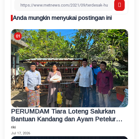
Anda mungkin menyukai postingan ini
PERUMDAM Tiara Loteng Salurkan
Bantuan Kandang dan Ayam Petelur
Rumahan untuk Santri Korban
riki
Kebakaran
Jul 17, 2026