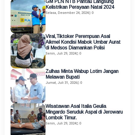
GM PLN NTB Pantau Langsung
Kelistrikan Perayaan Natal 2024
Selasa, Desember 24, 2024
0
Viral,Tiktoker Perempuan Asal
Aikmel Kondisi Mabok Umbar Aurat
di Medsos Diamankan Polisi
Senin, Juli 29, 2024
0
Zulhas Minta Wabup Lotim Jangan
Melawan Bupati
Jumat, Juli 31, 2026
0
Wisatawan Asal Italia Geulia
Mingardo Seruduk Aspal di Jerowaru
Lombok Timur.
Senin, Juli 29, 2024
0