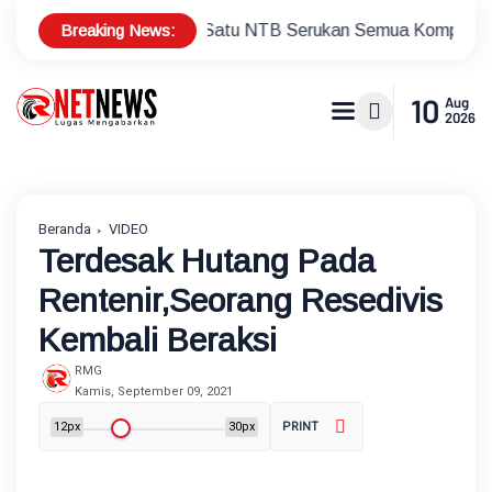
Breaking News:
Garda Satu NTB Serukan Semua Komponen Tetap Jaga Sit
10
Aug
2026
Beranda
VIDEO
Terdesak Hutang Pada
Rentenir,Seorang Resedivis
Kembali Beraksi
RMG
Kamis, September 09, 2021
12px
30px
PRINT