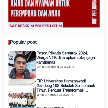
Popular post
Pasca Pilkada Serentak 2024,
Warga NTB diharapkan tetap jaga
kamtibmas
Senin, Desember 23, 2024
0
FIP Universitas Hamzanwadi
Gandeng 108 Sekolah Se-Lombok
Timur, Perkuat Transformasi
Pendidikan melalui Asistensi
Minggu, Agustus 02, 2026
0
Mengajar dan KKN Terintegrasi